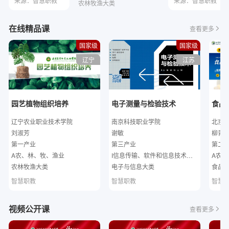
来源：智慧职教
来源：智慧职教
农林牧渔大类
在线精品课
查看更多
国家级
国家级
辽宁
江苏
园艺植物组织培养
电子测量与检验技术
食品
辽宁农业职业技术学院
南京科技职业学院
北京
刘淑芳
谢敏
柳青
第一产业
第三产业
第二
A农、林、牧、渔业
I信息传输、软件和信息技术服
A农、
务业
会工作
农林牧渔大类
电子与信息大类
食品
智慧职教
智慧职教
智慧
视频公开课
查看更多